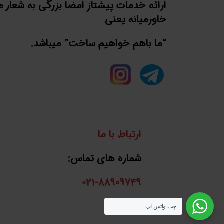
ارائه خدمات پیشتاز امضا بزرگی به شعار 
خاورمیانه یعنی
“ما باهم خواهیم ساخت” میباشد.
ارتباط با ما
شماره های تماس:
021-88909749
واتساپ:
چت واتس اپ