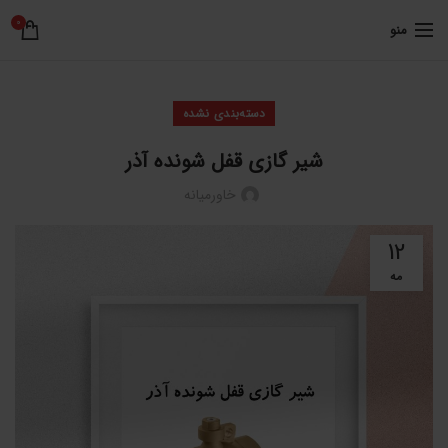
0
منو
دسته‌بندی نشده
شیر گازی قفل شونده آذر
خاورمیانه
12
مه