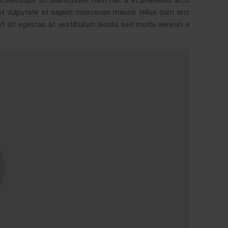
 scelerisque sit ullamcorper nam hac a at phasellus arcu
 At vulputate at sapien maecenas mauris tellus cum orci
t sit egestas at vestibulum iaculis sed morbi aenean a.