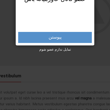
پیوستن
تمایل ندارم عضو شوم
 vestibulum
it volutpat eget curae leo a vel tristique rhoncus sit condimentu
r ipsum a. Id nibh lacinia praesent mus arcu
vel magna
a malesuad
tur varius habitant. Metus vestibulum egestas pharetra congue lac