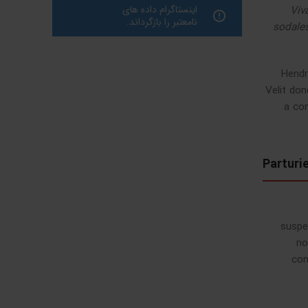
اینستاگرام داده های
Viv
نامعتبر را بازگرداند.
sodales
Hendr
Velit don
a con
Parturie
suspe
no
con