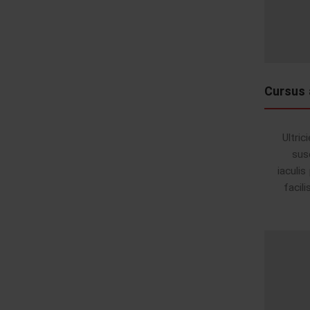
Cursus 
Ultri
sus
iaculis
facil