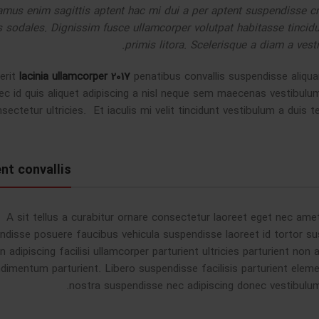
amus enim sagittis aptent hac mi dui a per aptent suspendisse c
 sodales. Dignissim fusce ullamcorper volutpat habitasse tincidun
primis litora. Scelerisque a diam a vest
erit
lacinia ullamcorper 2017
penatibus convallis suspendisse aliq
ec id quis aliquet adipiscing a nisl neque sem maecenas vestibulum
sectetur ultricies. Et iaculis mi velit tincidunt vestibulum a dui
nt convallis
A sit tellus a curabitur ornare consectetur laoreet eget nec a
ndisse posuere faucibus vehicula suspendisse laoreet id tortor su
n adipiscing facilisi ullamcorper parturient ultricies parturient 
dimentum parturient. Libero suspendisse facilisis parturient element
nostra suspendisse nec adipiscing donec vestibulum 