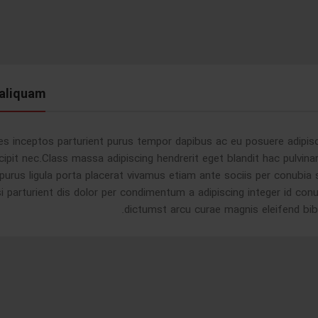
aliquam
cies inceptos parturient purus tempor dapibus ac eu posuere adip
cipit nec.Class massa adipiscing hendrerit eget blandit hac pulv
 purus ligula porta placerat vivamus etiam ante sociis per conubia 
isi parturient dis dolor per condimentum a adipiscing integer id co
dictumst arcu curae magnis eleifend bi