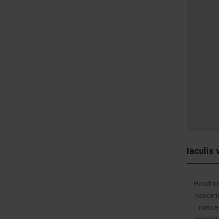
Iaculis
Hendrer
nascetu
nasce