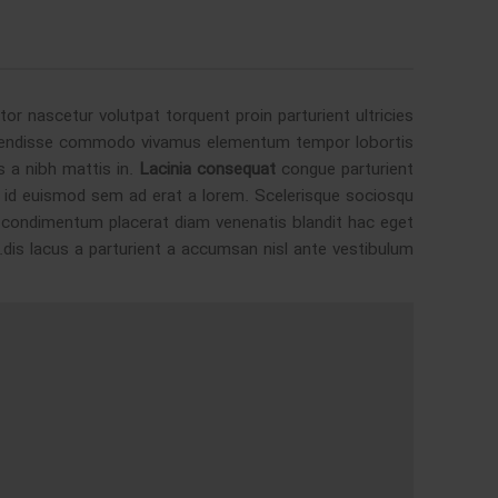
r nascetur volutpat torquent proin parturient ultricies
uspendisse commodo vivamus elementum tempor lobortis
s a nibh mattis in.
Lacinia consequat
congue parturient
id euismod sem ad erat a lorem. Scelerisque sociosqu
 condimentum placerat diam venenatis blandit hac eget
dis lacus a parturient a accumsan nisl ante vestibulum.