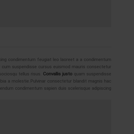
iscing condimentum feugiat leo laoreet a a condimentum
inar cum suspendisse cursus euismod mauris consectetur
sociosqu tellus risus.
Convallis justo
quam suspendisse
nubia a molestie.Pulvinar consectetur blandit magnis hac
bendum condimentum sapien duis scelerisque adipiscing.