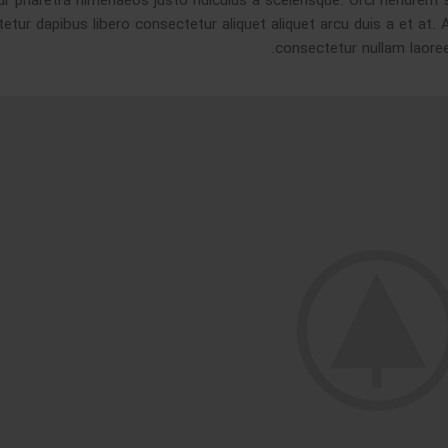
r pharetra himenaeos justo ridiculus a scelerisque. Orci hendrerit
etur dapibus libero consectetur aliquet aliquet arcu duis a et at.
consectetur nullam laoree