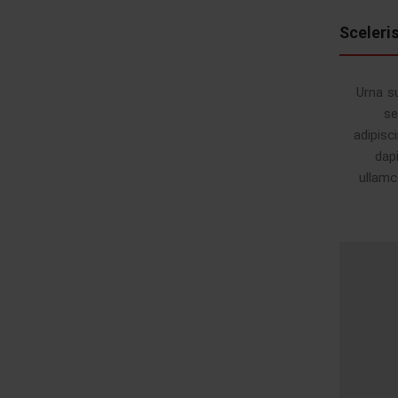
Sceleri
Urna s
se
adipisc
dap
ullamc