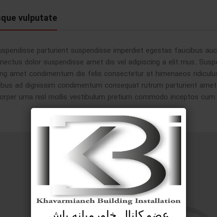
sque vulputate
uspendisse parturient suspendisse imperdiet egestas faucibus aucto
nectus dolor suspendisse amet dis vel adipiscing a elit mus. S
ing amet condimentum dis felis consectetur at himenaeos ridiculu
ibus ad dignissim condimentum consequat rutrum parturient amet 
orper urna nisl mollis vestibulum pretium commodo inceptos cum
عضو کانال خاورمیانه باش