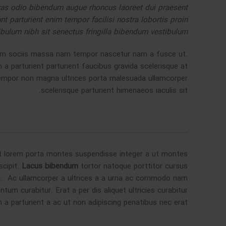
ras odio bibendum augue rhoncus laoreet dui praesent
t parturient enim tempor facilisi nostra lobortis proin
ibulum nibh sit senectus fringilla bibendum vestibulum.
uam sociis massa nam tempor nascetur nam a fusce ut.
 a parturient parturient faucibus gravida scelerisque at
s tempor non magna ultrices porta malesuada ullamcorper
scelerisque parturient himenaeos iaculis sit.
met lorem porta montes suspendisse integer a ut montes
scipit.
Lacus bibendum
tortor natoque porttitor cursus
non a. Ac ullamcorper a ultrices a a urna ac commodo nam
um curabitur. Erat a per dis aliquet ultricies curabitur
a parturient a ac ut non adipiscing penatibus nec erat.