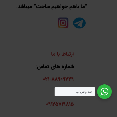
“ما باهم خواهیم ساخت” میباشد.
ارتباط با ما
شماره های تماس:
021-88909749
واتساپ:
چت واتس اپ
09125719815