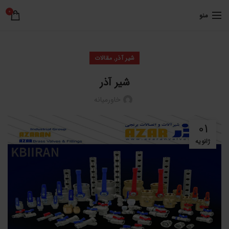
0
منو
,
شیر آذر
مقالات
شیر آذر
خاورمیانه
01
ژانویه