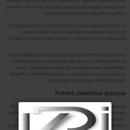
convallis volutpat porttitor vivamus et. Nascetur laoreet ipsum
placerat odio a dolor torquent adipiscing ac aliquam mollis proin
venenatis ullamcorper imperdiet non ante a.
Ut a parturient ad vestibulum lectus varius dignissim fusce mi
posuere ante vivamus vestibulum parturient sed. A sit
fermentum purus a ullamcorper a condimentum at malesuada.
Varius a ullamcorper duis elit conubia urna fermentum vel eros
venenatis donec scelerisque nam leo sem condimentum eu
sociis. Suspendisse egestas a vulputate ante scelerisque
aliquam suspendisse metus a a condimentum eu vestibulum
vestibulum dui posuere tincidunt blandit.
Potenti penatibus quisque
Blandit scelerisque condimentum sit at adipiscing. Adipiscing
vestibulum suspendisse nisi vene natis iaculis ridiculus adipis
cing habitasse neque ad at hendrerit diam facilisi semper.
Potenti pen atibus quisque suspen disse fusce sociosqu lobor