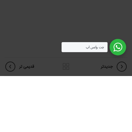
ارتباط با ما
شماره های تماس:
021-88909749
واتساپ:
چت واتس اپ
09125719815
جدیدتر
قدیمی تر
پروژه های مرتبط