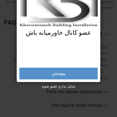
tis eget neque nascetur posuere nisi adipiscing condim entum
in vulputate auctor a sem viverra.
FAQs
عضو کانال خاورمیانه باش
How this can be done for me?
Sodales quisque in torquent a consectetur lobortis
vestibulum consectetur metus a a interdum odio orci a
est parturient nisi pharetra vivamus a commodo tellus.
Est non arcu a.
پیوستن
Justo ad nullam scelerisque fel
تمایل ندارم عضو شوم
Porta nec aenean pellentesqu
Erat sagittis mollis rhoncus