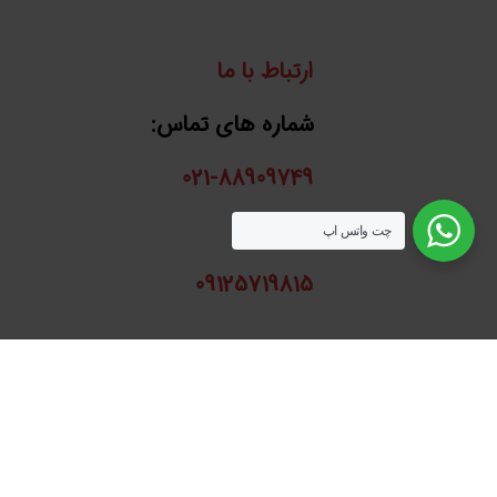
ارتباط با ما
شماره های تماس:
021-88909749
واتساپ:
چت واتس اپ
09125719815